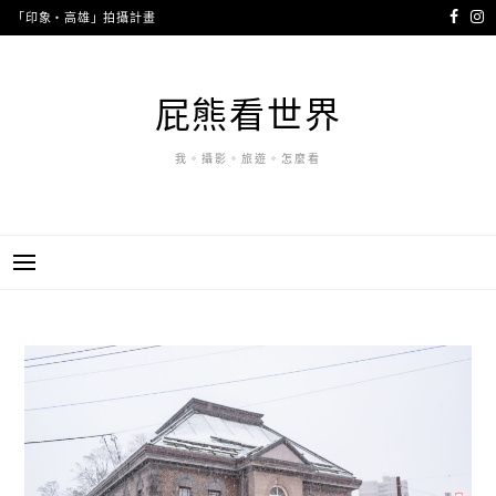
跳
「印象・高雄」拍攝計畫
至
主
要
屁熊看世界
內
容
我。攝影。旅遊。怎麼看