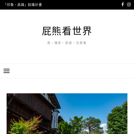
跳
「印象・高雄」拍攝計畫
至
主
要
屁熊看世界
內
容
我。攝影。旅遊。怎麼看