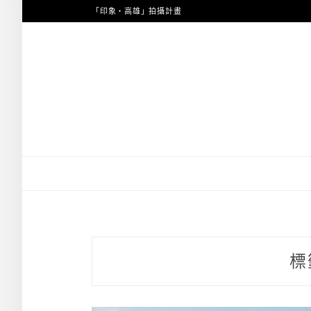
跳
「印象・高雄」拍攝計畫
至
主
要
內
容
標