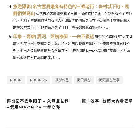
旅遊攝影| 名古屋周邊各有特色的三條老街：岩村城下町、馬
籠宿與高山
這次去名古屋剛好看了三種不同形式的老街，分別各有不同的特
色，但相同的是他們各自有別人無法取代的價值之所在，這個價值或許每個人
的解讀方式不同，但老街消失了任何一條我都會覺得很可惜。...
印象・高雄| 愛河 – 落魄潦倒，一去不復返
雖然我知道現況已大不如
前，但在我回高雄重新見到愛河時，坦白說我真的傻眼了。整體的氛圍已經不
對，他已經像個過氣的藝人落魄在旁，雖然還是有一兩家新開的文青店，但怎
麼樣都遮掩不住潦倒的氣息。...
NIKON
NIKON Z6
攝影作品
街頭攝影
街頭攝影故事
再也回不去單眼了 – 入無反世界
照片敘事| 台南大內看芒草
文
+使用NIKON Z6 一年心得
章
導
覽