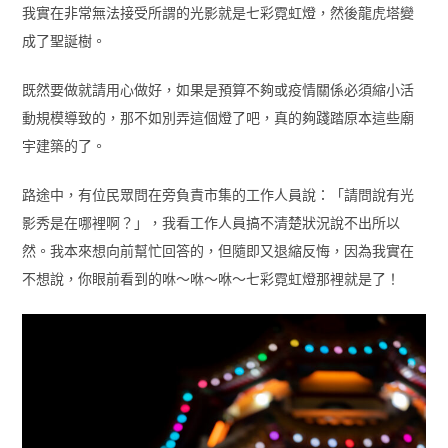
我實在非常無法接受所謂的光影就是七彩霓虹燈，然後龍虎塔變
成了聖誕樹。
既然要做就請用心做好，如果是預算不夠或疫情關係必須縮小活
動規模導致的，那不如別弄這個燈了吧，真的夠踐踏原本這些廟
宇建築的了。
路途中，有位民眾問在旁負責市集的工作人員說：「請問說有光
影秀是在哪裡啊？」，我看工作人員搞不清楚狀況說不出所以
然。我本來想向前幫忙回答的，但隨即又退縮反悔，因為我實在
不想說，你眼前看到的咻～咻～咻～七彩霓虹燈那裡就是了！