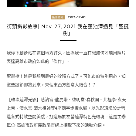
2021-12-01
攝影碎片
街頭攝影故事| Nov. 27, 2021 我在蓮池潭遇見「聖誕
樹」
我停下腳步站在這個地方許久，因為我一直在想如何才能用照片
表達高雄市政府如此的「傑作」。
聖誕樹！這是我想到最好的詮釋方式了。可能市府特別用心，知
道聖誕節即將到來，來個東西方創意大結合！？
【璀璨蓮潭光影】慈濟宮-龍虎塔、啓明堂-春秋閣、北極亭-玄天
上帝、清水宮-清水祖師等4座廟宇步橋水域，以光影環境設計營
造各式特效空間美感，打造屬於左營蓮潭特色光環境。這是主辦
單位-高雄市政府民政局官網上擷取下來的活動介紹。