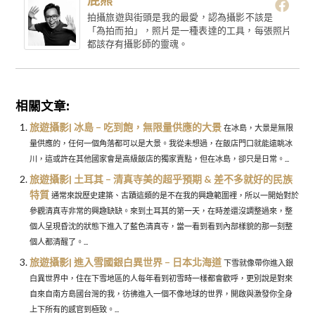
拍攝旅遊與街頭是我的最愛，認為攝影不該是
「為拍而拍」，照片是一種表達的工具，每張照片
都該存有攝影師的靈魂。
相關文章:
旅遊攝影| 冰島 – 吃到飽，無限量供應的大景
在冰島，大景是無限
量供應的，任何一個角落都可以是大景。我從未想過，在飯店門口就能遠眺冰
川，這或許在其他國家會是高級飯店的獨家賣點，但在冰島，卻只是日常。...
旅遊攝影| 土耳其 – 清真寺美的超乎預期 & 差不多就好的民族
特質
通常來說歷史建築、古蹟這類的是不在我的興趣範圍裡，所以一開始對於
參觀清真寺非常的興趣缺缺。來到土耳其的第一天，在時差還沒調整過來，整
個人呈現昏沈的狀態下進入了藍色清真寺，當一看到看到內部樣貌的那一刻整
個人都清醒了。...
旅遊攝影| 進入雪國銀白異世界 – 日本北海道
下雪就像帶你進入銀
白異世界中，住在下雪地區的人每年看到初雪時一樣都會歡呼，更別說是對來
自來自南方島國台灣的我，彷彿進入一個不像地球的世界，開啟與激發你全身
上下所有的感官到極致。...