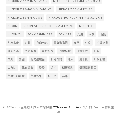
NIKKOR Z 14-24MM F/2.8 S
NIKKOR Z 24-200MM F/4-6.3 VR
NIKKOR Z 28-400MM F/4-8 VR
NIKKOR Z 35MM F/1.8 S
NIKKOR Z 85MM F/1.8 S
NIKKOR Z 100-400MM F/4.5-5.6 VR S
NIKON
NIKON AF-S NIKKOR 35MM F/1.4G
NIKON D5
NIKON Z6
SONY 35MM F2.8
SONY A7
九州
人像
南投
印象高雄
台北
台南老家
壽山動物園
天草
心得
拍攝計畫
攝影作品
旅遊心得
旅遊照片
旅遊紀實
日常生活
日本
東湖
泰國
為何這麼拍
照片日記
熊本
熊本熊
現象觀察
由布院
紀實攝影
聊聊
街拍
街頭攝影
街頭攝影故事
農曆年前出遊
農曆新年
鉤子文
高雄
© 2026 年 - 屁熊看世界
–
本站採用
ZThemes Studio
所設計的 Kokoro 佈景主
題