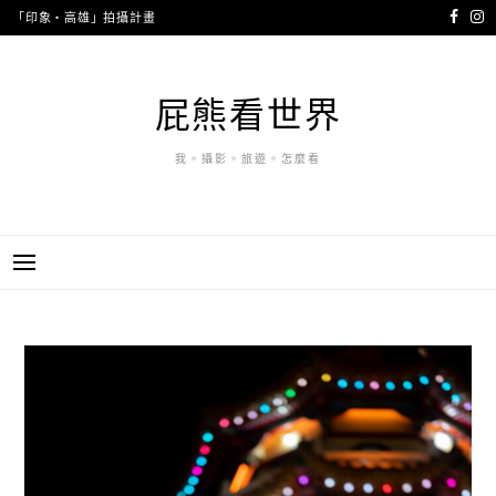
跳
「印象・高雄」拍攝計畫
至
主
要
屁熊看世界
內
容
我。攝影。旅遊。怎麼看