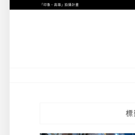
跳
「印象・高雄」拍攝計畫
至
主
要
內
容
標