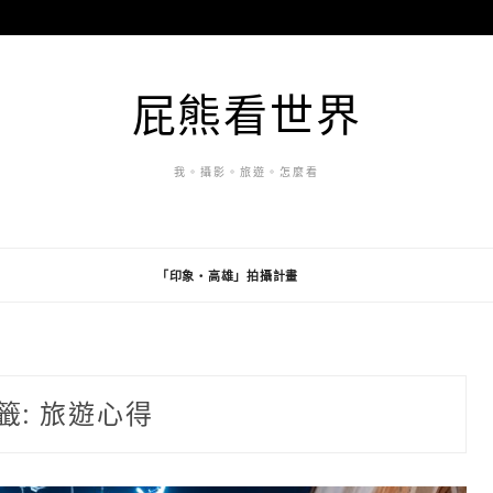
屁熊看世界
我。攝影。旅遊。怎麼看
「印象・高雄」拍攝計畫
籤:
旅遊心得