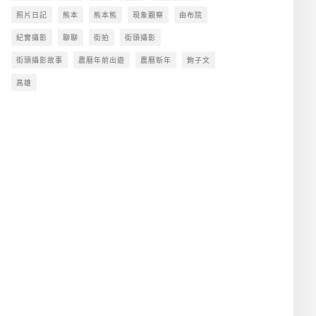
照片日記
熊本
熊本熊
現象觀察
由布院
紀實攝影
聊聊
街拍
街頭攝影
街頭攝影故事
農曆年前出遊
農曆新年
鉤子文
高雄